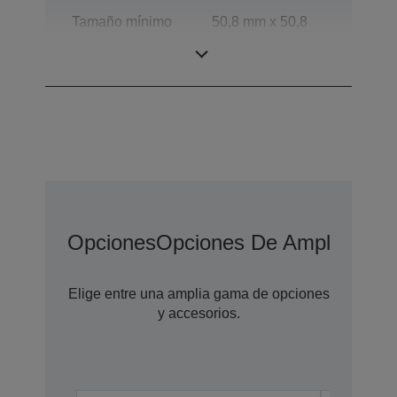
Tamaño mínimo
50,8 mm x 50,8
de documento
mm (horizontal ×
para ADF
vertical)
Opciones
Opciones De Ampliación 
Elige entre una amplia gama de opciones
y accesorios.