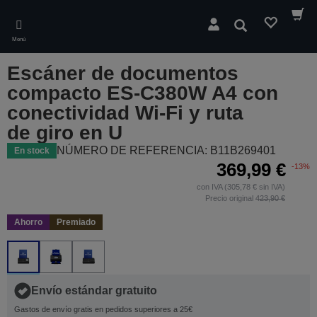
Skip
to
Buscar
main
Menú
content
Escáner de documentos
compacto ES-C380W A4 con
conectividad Wi-Fi y ruta
de giro en U
NÚMERO DE REFERENCIA: B11B269401
En stock
369,99 €
-13%
con IVA (305,78 € sin IVA)
Precio original
423,90 €
Ahorro
Premiado
Envío estándar gratuito
Gastos de envío gratis en pedidos superiores a 25€