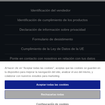
Identificación del vendedor
Identificación de cumplimiento de los productos
Declaración de información sobre privacidad
Formulario de desistimento
Cumplimiento de la Ley de Datos de la UE
Ponte en contacto con nosotros en relación con tus datos
Información sobre cookies
Al hacer clic en “Aceptar todas las cookies”, aceptas que las cookies se guarden en
tu dispositivo para mejorar la navegación del sitio, analizar el uso del mismo, y
colaborar con nuestros estudios para marketing.
Compromiso de accesibilidad de Epson
Aceptar todas las cookies
Copyright © 2026 Seiko Epson
Rechazarlas todas
Configuración de cookies