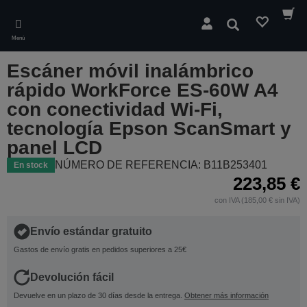
Skip
to
Buscar
main
Menú
content
Escáner móvil inalámbrico
rápido WorkForce ES-60W A4
con conectividad Wi-Fi,
tecnología Epson ScanSmart y
panel LCD
NÚMERO DE REFERENCIA: B11B253401
En stock
223,85 €
con IVA (185,00 € sin IVA)
Envío estándar gratuito
Gastos de envío gratis en pedidos superiores a 25€
Devolución fácil
Devuelve en un plazo de 30 días desde la entrega.
Obtener más información