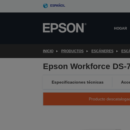
Skip
ESPAÑOL
to
main
content
HOGAR
INICIO
PRODUCTOS
ESCÁNERES
ESC
Epson Workforce DS-
Especificaciones técnicas
Acce
Producto descatalogad