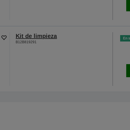
Kit de limpieza
En 
B12B819291