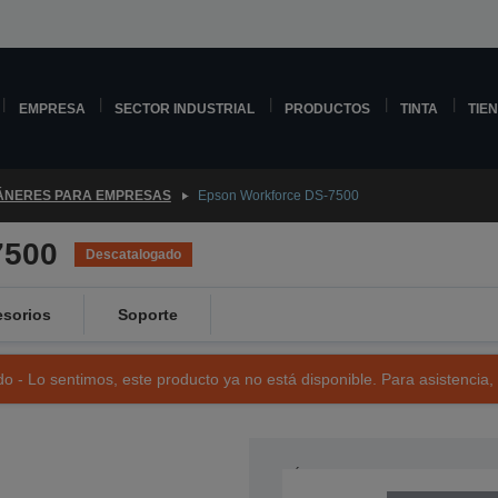
EMPRESA
SECTOR INDUSTRIAL
PRODUCTOS
TINTA
TIE
ÁNERES PARA EMPRESAS
Epson Workforce DS-7500
7500
Descatalogado
sorios
Soporte
o - Lo sentimos, este producto ya no está disponible. Para asistencia,
NÚMERO DE REFERENCIA: B11B