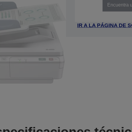
Encuentra u
IR A LA PÁGINA DE
pecificaciones técni