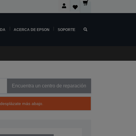
NDA
ACERCA DE EPSON
SOPORTE
Encuentra un centro de reparación
 desplázate más abajo.
205331