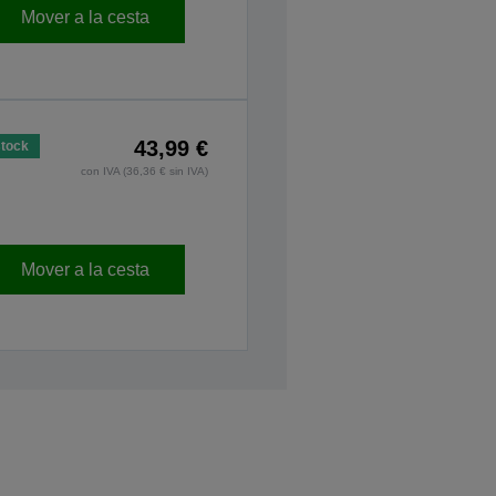
Mover a la cesta
43,99 €
stock
con IVA (36,36 € sin IVA)
Mover a la cesta