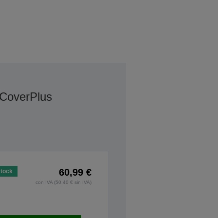
 CoverPlus
60,99 €
stock
con IVA (50,40 € sin IVA)