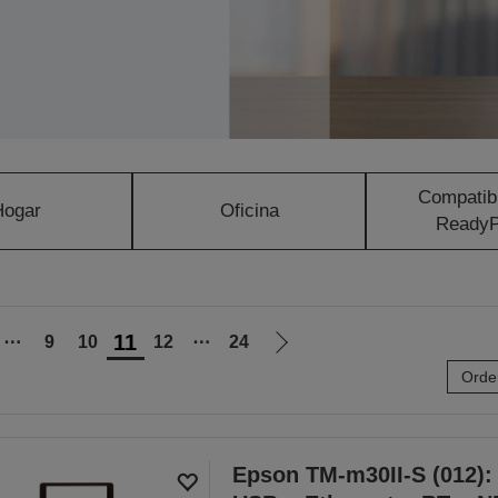
Compatib
Hogar
Oficina
ReadyP
11
⋯
9
10
12
⋯
24
Ir
Orde
a
la
página
siguiente
Epson TM-m30II-S (012):