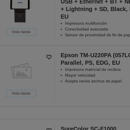
USB + Ethernet + BT + N
+ Lightning + SD, Black,
EU
Impresora multifunción
Conectividad avanzada
Vista rápida
Sensor de proximidad de fin de pap
Epson TM-U220PA (057L
Parallel, PS, EDG, EU
Impresora matricial de recibos
Mayor velocidad
Acepta varios anchos de papel
Vista rápida
Vuelt
Ahorra en una selección de impr
medianoch
SureColor SC-F1000
VER LA