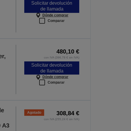
Solicitar devolución
de llamada
Dónde comprar
Comparar
480,10 €
er,
con IVA (396,78 € sin IVA)
Solicitar devolución
de llamada
Dónde comprar
Comparar
de
308,84 €
Agotado
con IVA (255,24 € sin IVA)
0 A3