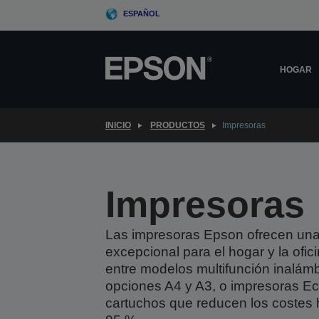
Skip
ESPAÑOL
to
main
content
HOGAR
INICIO
PRODUCTOS
Impresoras
Impresoras
Las impresoras Epson ofrecen una
excepcional para el hogar y la ofici
entre modelos multifunción inalámb
opciones A4 y A3, o impresoras E
cartuchos que reducen los costes 