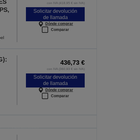
ES
con IVA (418,95 € sin IVA)
 PS,
Solicitar devolución
de llamada
Dónde comprar
Comparar
el
G):
436,73 €
con IVA (360,93 € sin IVA)
Solicitar devolución
de llamada
Dónde comprar
Comparar
a al cole
esoras. La oferta es válida solo hasta la
e del 30/08/2026.
S OFERTAS