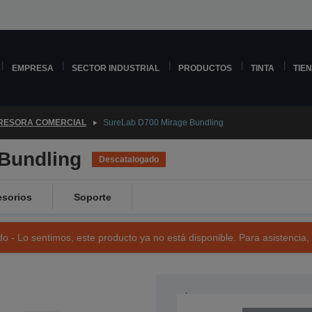
EMPRESA
SECTOR INDUSTRIAL
PRODUCTOS
TINTA
TIE
RESORA COMERCIAL
SureLab D700 Mirage Bundling
Bundling
Descatalogado
sorios
Soporte
o - Lo sentimos, este producto ya no está disponible. Para asistencia,
NÚMERO DE REFERENCIA: C11