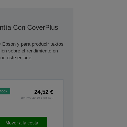
ntía Con CoverPlus
s Epson y para producir textos
ión sobre el rendimiento en
ue este enlace:
24,52 €
stock
con IVA (20,26 € sin IVA)
Mover a la cesta