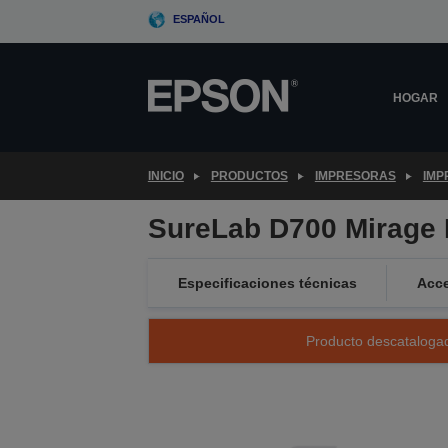
Skip
ESPAÑOL
to
main
content
HOGAR
INICIO
PRODUCTOS
IMPRESORAS
IMP
SureLab D700 Mirage 
Especificaciones técnicas
Acce
Producto descatalogad