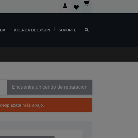
NDA
ACERCA DE EPSON
SOPORTE
Encuentra un centro de reparación
 desplázate más abajo.
CD62001CM