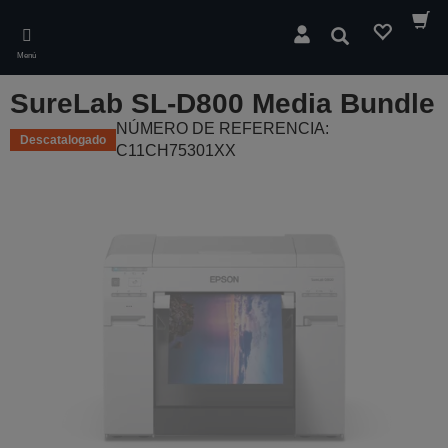
Skip
to
Buscar
main
Menú
content
SureLab SL-D800 Media Bundle
NÚMERO DE REFERENCIA:
Descatalogado
C11CH75301XX