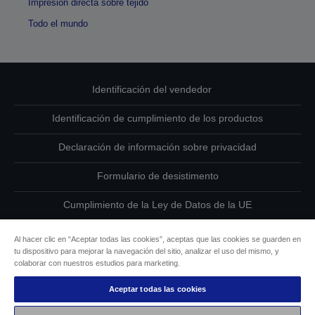
Impresión directa sobre tejido
Todo el mundo
Identificación del vendedor
Identificación de cumplimiento de los productos
Declaración de información sobre privacidad
Formulario de desistimento
Cumplimiento de la Ley de Datos de la UE
Ponte en contacto con nosotros en relación con tus datos
Al hacer clic en “Aceptar todas las cookies”, aceptas que las cookies se guarden en
tu dispositivo para mejorar la navegación del sitio, analizar el uso del mismo, y
Información sobre cookies
colaborar con nuestros estudios para marketing.
Aceptar todas las cookies
Compromiso de accesibilidad de Epson