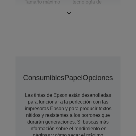
Tamaño máximo
tecnología de
gota
gotas de tinta de
tamaño variable
Consumibles
Papel
Opciones
Opcion
Las tintas de Epson están desarrolladas
para funcionar a la perfección con las
impresoras Epson y para producir textos
nítidos y resistentes a los borrones que
durarán generaciones. Si buscas más
información sobre el rendimiento en
páginas y cómo sacar el máximo