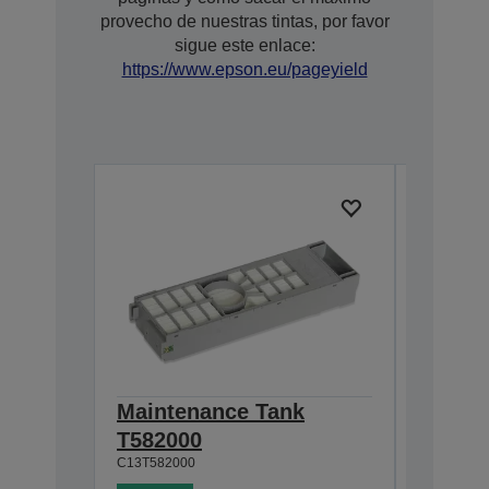
provecho de nuestras tintas, por favor
sigue este enlace:
https://www.epson.eu/pageyield
Maintenance Tank
T43U L
T582000
SUREL
C13T582000
200 ml
C13T43U5