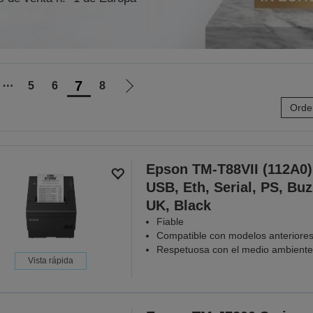
7
⋯
5
6
8
Ir
Orde
a
la
página
siguiente
Epson TM-T88VII (112A0)
USB, Eth, Serial, PS, Buz
UK, Black
Fiable
Compatible con modelos anteriore
Respetuosa con el medio ambiente
Vista rápida