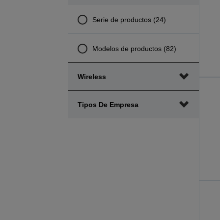
mínimo
máximo
de
de
Serie de productos (24)
precio
precio
Modelos de productos (82)
Wireless
Tipos De Empresa