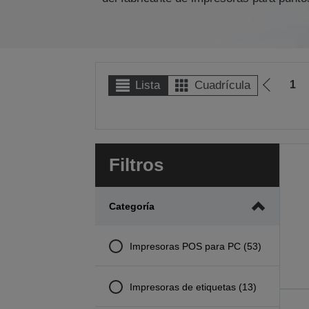
1
Lista
Cuadrícula
Ir
a
la
página
anterior
Filtros
Categoría
Impresoras POS para PC (53)
Impresoras de etiquetas (13)