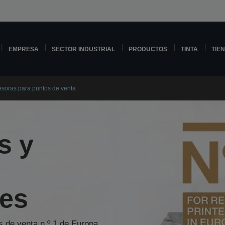
EMPRESA
SECTOR INDUSTRIAL
PRODUCTOS
TINTA
TIE
esoras para puntos de venta
s y
les
s de venta n.º 1 de Europa