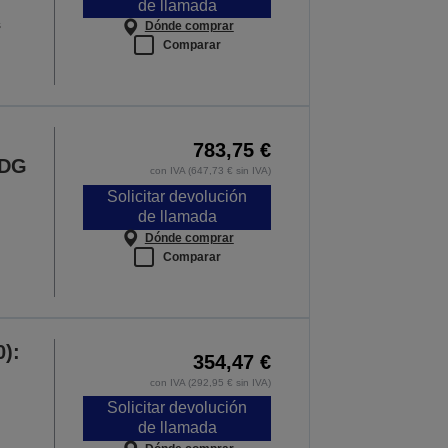
de llamada
s
Dónde comprar
Comparar
783,75 €
EDG
con IVA (647,73 € sin IVA)
Solicitar devolución
de llamada
Dónde comprar
Comparar
):
354,47 €
con IVA (292,95 € sin IVA)
Solicitar devolución
de llamada