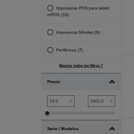
Impresoras POS para tablet
mPOS (10)
Impresoras Móviles (9)
Periféricos (7)
Mostrar todos los filtros 7
Precio
Rango mínimo de precio
Rango máximo de precio
€
€
Ajustar
Ajustar
el
el
Serie / Modelos
rango
rango