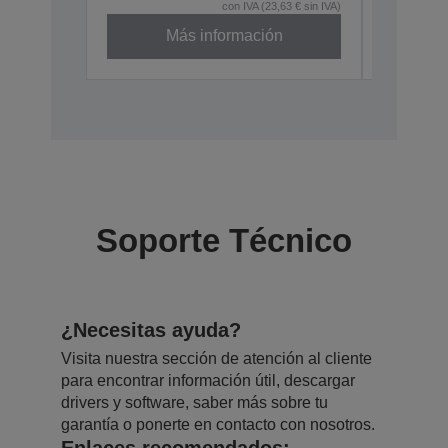
con IVA (23,63 € sin IVA)
Más información
Descatal
Soporte Técnico
¿Necesitas ayuda?
Visita nuestra sección de atención al cliente
para encontrar información útil, descargar
drivers y software, saber más sobre tu
garantía o ponerte en contacto con nosotros.
Enlaces recomendados: