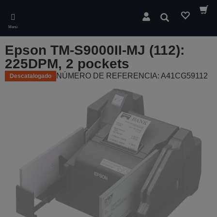
Skip
to
Buscar
main
Menú
content
Epson TM-S9000II-MJ (112):
225DPM, 2 pockets
NÚMERO DE REFERENCIA: A41CG59112
Descatalogado