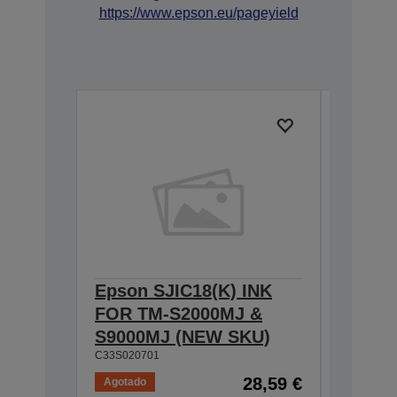
https://www.epson.eu/pageyield
Epson SJIC18(K) INK
Epson 
FOR TM-S2000MJ &
FOR T
S9000MJ (NEW SKU)
S9000
C33S020701
C33S0204
28,59 €
Agotado