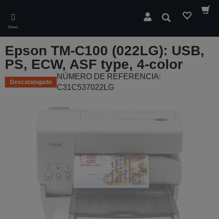
Skip
to
Buscar
main
Menú
content
Epson TM-C100 (022LG): USB,
PS, ECW, ASF type, 4-color
NÚMERO DE REFERENCIA:
Descatalogado
C31C537022LG