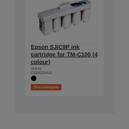
Epson SJIC9P ink
cartridge for TM-C100 (4
colour)
24,8 ml
C33S020410
Descatalogado