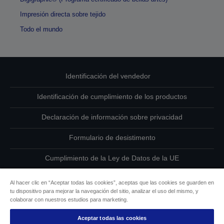
Impresión directa sobre tejido
Todo el mundo
Identificación del vendedor
Identificación de cumplimiento de los productos
Declaración de información sobre privacidad
Formulario de desistimento
Cumplimiento de la Ley de Datos de la UE
Ponte en contacto con nosotros en relación con tus datos
Al hacer clic en “Aceptar todas las cookies”, aceptas que las cookies se guarden en
tu dispositivo para mejorar la navegación del sitio, analizar el uso del mismo, y
Información sobre cookies
colaborar con nuestros estudios para marketing.
Aceptar todas las cookies
Compromiso de accesibilidad de Epson