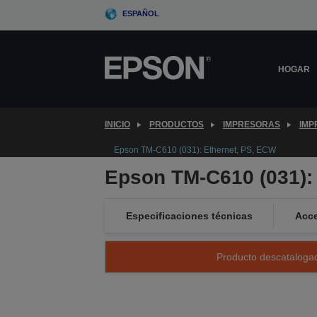
Skip
ESPAÑOL
to
main
content
HOGAR
INICIO
PRODUCTOS
IMPRESORAS
IMP
Epson TM-C610 (031): Ethernet, PS, ECW
Epson TM-C610 (031):
Especificaciones técnicas
Acce
Producto descatalogad