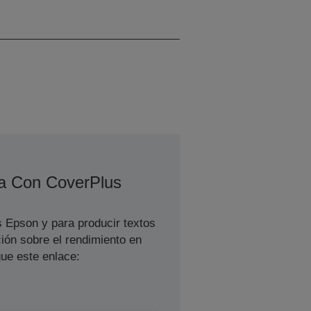
0,00 ~ 0,00 lps, 0 / 0 cps
a Con CoverPlus
s Epson y para producir textos
ión sobre el rendimiento en
ue este enlace: