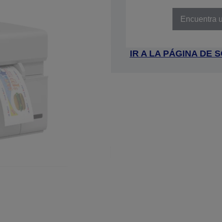
NÚMERO DE REFERENCIA: C31C
Encuentra u
IR A LA PÁGINA DE