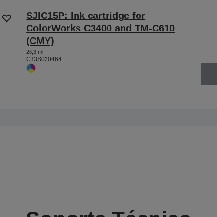
SJIC15P: Ink cartridge for
ColorWorks C3400 and TM-C610
(CMY)
26,3 ml
C33S020464