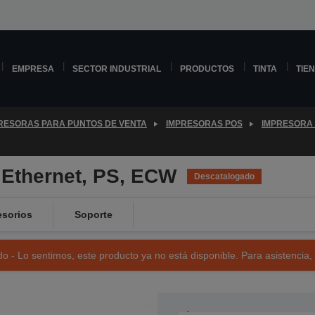
EMPRESA
SECTOR INDUSTRIAL
PRODUCTOS
TINTA
TIE
RESORAS PARA PUNTOS DE VENTA
IMPRESORAS POS
IMPRESORA 
 Ethernet, PS, ECW
Descatalogado
sorios
Soporte
o - Lo sentimos, este producto ya no está disponible. Para asistencia,