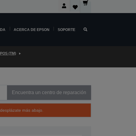
NDA
ACERCA DE EPSON
SOPORTE
POS (TM)
Encuentra un centro de reparación
 desplázate más abajo.