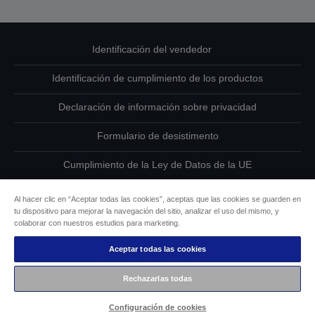
Identificación del vendedor
Identificación de cumplimiento de los productos
Declaración de información sobre privacidad
Formulario de desistimento
Cumplimiento de la Ley de Datos de la UE
Ponte en contacto con nosotros en relación con tus datos
Al hacer clic en “Aceptar todas las cookies”, aceptas que las cookies se guarden en
tu dispositivo para mejorar la navegación del sitio, analizar el uso del mismo, y
Información sobre cookies
colaborar con nuestros estudios para marketing.
Aceptar todas las cookies
Compromiso de accesibilidad de Epson
Rechazarlas todas
Copyright © 2026 Seiko Epson
Configuración de cookies