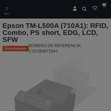
Skip
to
Buscar
main
Menú
content
Epson TM-L500A (710A1): RFID,
Combo, PS short, EDG, LCD,
SFW
NÚMERO DE REFERENCIA:
Descatalogado
C31CB49710A1