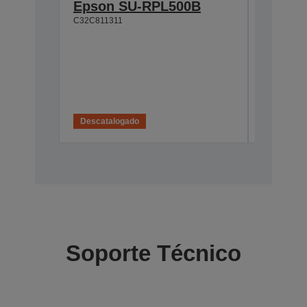
Epson SU-RPL500B
Epson
C32C811311
C32C8113
Descatalogado
Descatal
Soporte Técnico