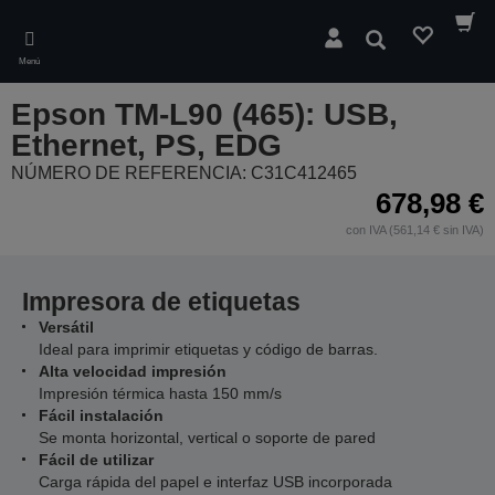
Skip
to
Buscar
main
Menú
content
Epson TM-L90 (465): USB,
Ethernet, PS, EDG
NÚMERO DE REFERENCIA: C31C412465
678,98 €
con IVA (561,14 € sin IVA)
Impresora de etiquetas
Versátil
Ideal para imprimir etiquetas y código de barras.
Alta velocidad impresión
Impresión térmica hasta 150 mm/s
Fácil instalación
Se monta horizontal, vertical o soporte de pared
Fácil de utilizar
Carga rápida del papel e interfaz USB incorporada