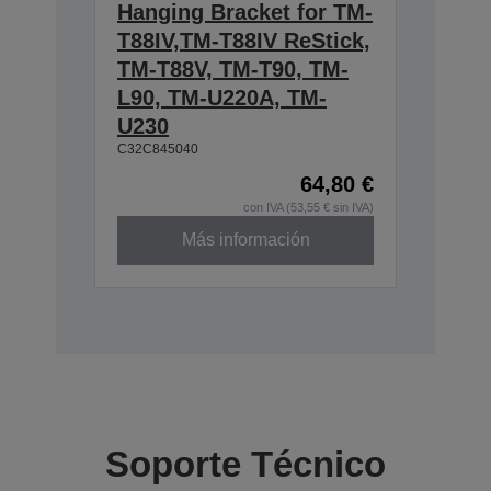
Hanging Bracket for TM-
T88IV,TM-T88IV ReStick,
TM-T88V, TM-T90, TM-
L90, TM-U220A, TM-
U230
C32C845040
64,80 €
con IVA (53,55 € sin IVA)
Más información
Soporte Técnico