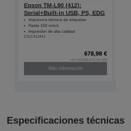
Epson TM-L90 (412):
Eps
Serial+Built-in USB, PS, EDG
Seri
Impresora térmica de etiquetas
EU
Hasta 150 mm/s
Imp
Impresión de alta calidad
Has
C31C412412
Imp
C31C4
678,98 €
con IVA (561,14 € sin IVA)
Más información
Especificaciones técnicas