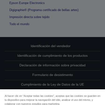
Epson Europe Electronics
Digigraphie® (Programa certificado de bellas artes)
Impresión directa sobre tejido
Todo el mundo
Identificación del vendedor
Identificación de cumplimiento de los productos
Declaración de información sobre privacidad
Formulario de desistimento
Cumplimiento de la Ley de Datos de la UE
Ponte en contacto con nosotros en relación con tus datos
Al hacer clic en “Aceptar todas las cookies”, aceptas que las cookies se guarden en
tu dispositivo para mejorar la navegación del sitio, analizar el uso del mismo, y
Información sobre cookies
colaborar con nuestros estudios para marketing.