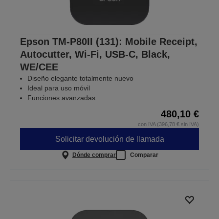
Epson TM-P80II (131): Mobile Receipt,
Autocutter, Wi-Fi, USB-C, Black,
WE/CEE
Diseño elegante totalmente nuevo
Ideal para uso móvil
Funciones avanzadas
480,10 €
con IVA (396,78 € sin IVA)
Solicitar devolución de llamada
Dónde comprar
Comparar