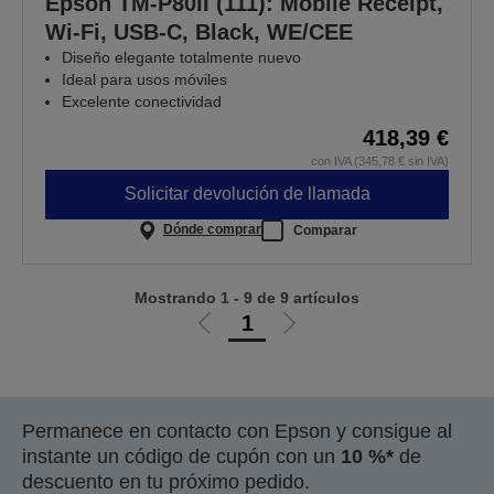
Epson TM-P80II (111): Mobile Receipt,
Wi-Fi, USB-C, Black, WE/CEE
Diseño elegante totalmente nuevo
Ideal para usos móviles
Excelente conectividad
418,39 €
con IVA (345,78 € sin IVA)
Solicitar devolución de llamada
Dónde comprar
Comparar
Mostrando 1 - 9 de 9 artículos
1
Ir
Ir
a
a
la
la
página
página
Permanece en contacto con Epson y consigue al
anterior
siguiente
instante un código de cupón con un
10 %*
de
descuento en tu próximo pedido.