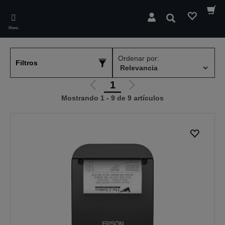
Skip
to
Buscar
main
Menú
content
Ordenar por:
Filtros
1
Ir
Ir
Mostrando 1 - 9 de 9 artículos
a
a
la
la
página
página
anterior
siguiente