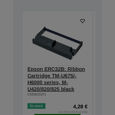
Epson ERC32B: Ribbon
Epson
Cartridge TM-U675/-
Cartri
H6000 series, M-
endors
U420/820/825 black
series
C43S015371
Quality
product
Exact fi
4,28 €
En stock
Ink is d
con IVA (3,54 € sin IVA)
C43S0154