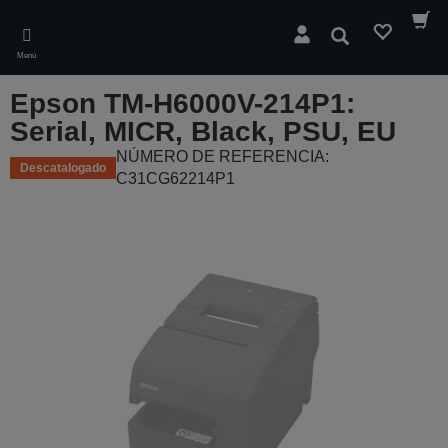
Skip
to
Buscar
main
Menú
content
Epson TM-H6000V-214P1:
Serial, MICR, Black, PSU, EU
NÚMERO DE REFERENCIA:
Descatalogado
C31CG62214P1