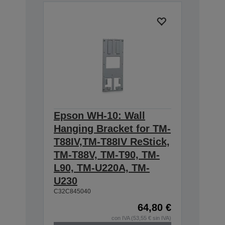
Epson WH-10: Wall
Hanging Bracket for TM-
T88IV,TM-T88IV ReStick,
TM-T88V, TM-T90, TM-
L90, TM-U220A, TM-
U230
C32C845040
64,80 €
con IVA (53,55 € sin IVA)