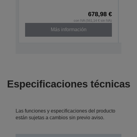
C31C4
678,98 €
con IVA (561,14 € sin IVA)
Más información
Especificaciones técnicas
Las funciones y especificaciones del producto
están sujetas a cambios sin previo aviso.