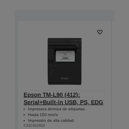
Epson TM-L90 (412):
Eps
Serial+Built-in USB, PS, EDG
Seri
Impresora térmica de etiquetas
EU
Hasta 150 mm/s
Imp
Impresión de alta calidad
Has
C31C412412
Imp