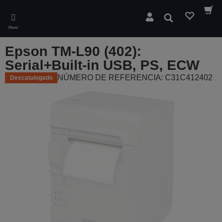
Skip
to
Buscar
main
Menú
content
Epson TM-L90 (402):
Serial+Built-in USB, PS, ECW
NÚMERO DE REFERENCIA: C31C412402
Descatalogado