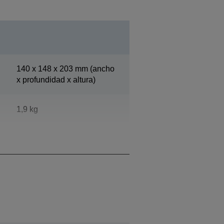
140‎ x 148 x 203 mm (ancho
x profundidad x altura)
1,9 kg
Epson Cool White