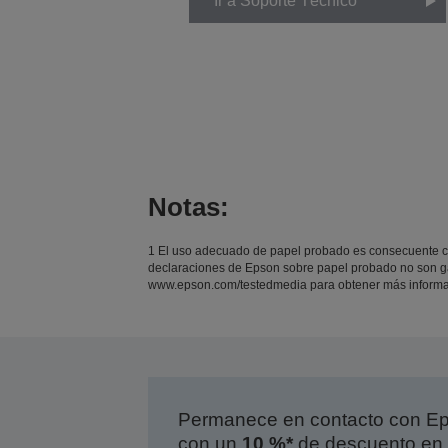
Ir a Soporte Técnico
Notas:
1 El uso adecuado de papel probado es consecuente con
declaraciones de Epson sobre papel probado no son ga
www.epson.com/testedmedia para obtener más informa
Permanece en contacto con Eps
con un
10 %*
de descuento en 