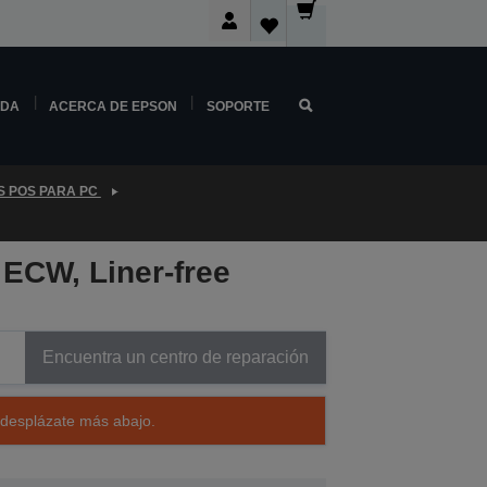
NDA
ACERCA DE EPSON
SOPORTE
S POS PARA PC
 ECW, Liner-free
Encuentra un centro de reparación
 desplázate más abajo.