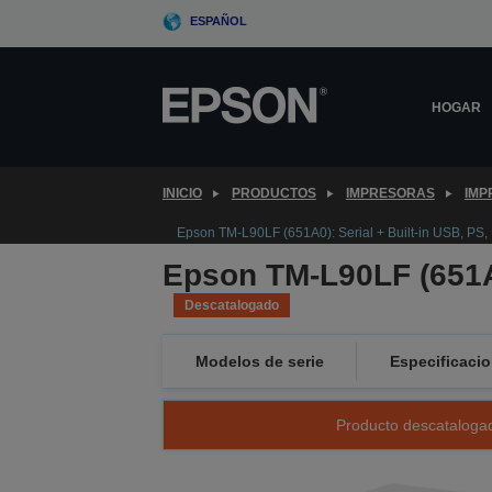
Skip
ESPAÑOL
to
main
content
HOGAR
INICIO
PRODUCTOS
IMPRESORAS
IMP
Epson TM-L90LF (651A0): Serial + Built-in USB, PS,
Epson TM-L90LF (651A0
Descatalogado
Modelos de serie
Especificacio
Producto descatalogad