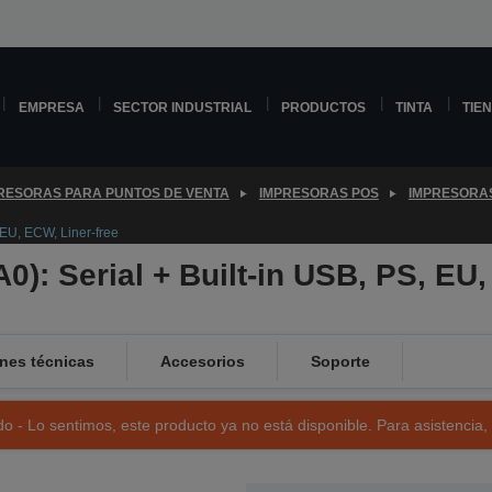
EMPRESA
SECTOR INDUSTRIAL
PRODUCTOS
TINTA
TIE
RESORAS PARA PUNTOS DE VENTA
IMPRESORAS POS
IMPRESORA
 EU, ECW, Liner-free
): Serial + Built-in USB, PS, EU,
nes técnicas
Accesorios
Soporte
o - Lo sentimos, este producto ya no está disponible. Para asistencia,