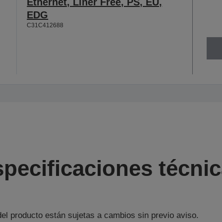
Ethernet, Liner Free, PS, EU,
EDG
C31C412688
pecificaciones técni
el producto están sujetas a cambios sin previo aviso.