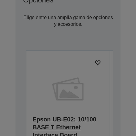
Elige entre una amplia gama de opciones
y accesorios.
Epson UB-E02: 10/100
Epson 
BASE T Ethernet
Interf
Interface Board
connec