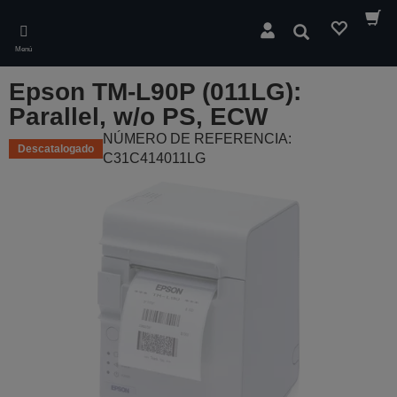
Skip
to
Buscar
main
Menú
content
Epson TM-L90P (011LG):
Parallel, w/o PS, ECW
NÚMERO DE REFERENCIA:
Descatalogado
C31C414011LG