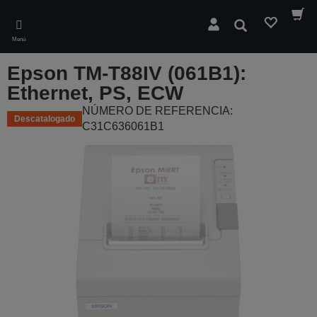
Skip
to
Buscar
main
Menú
content
Epson TM-T88IV (061B1):
Ethernet, PS, ECW
NÚMERO DE REFERENCIA:
Descatalogado
C31C636061B1