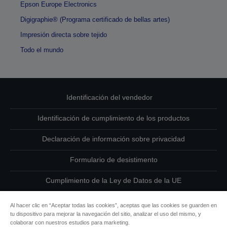
Epson Europe Electronics
Digigraphie® (Programa certificado de bellas artes)
Impresión directa sobre tejido
Todo el mundo
Identificación del vendedor
Identificación de cumplimiento de los productos
Declaración de información sobre privacidad
Formulario de desistimento
Cumplimiento de la Ley de Datos de la UE
Ponte en contacto con nosotros en relación con tus datos
Al hacer clic en “Aceptar todas las cookies”, aceptas que las cookies se guarden en
tu dispositivo para mejorar la navegación del sitio, analizar el uso del mismo, y
Información sobre cookies
colaborar con nuestros estudios para marketing.