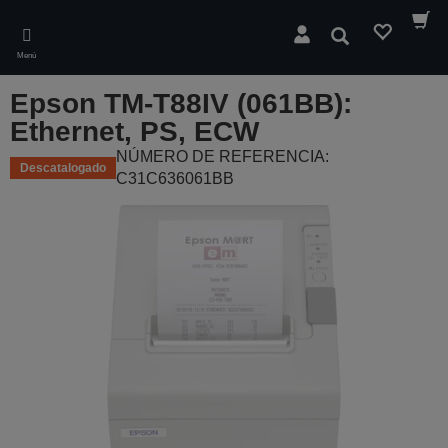
Skip
to
Buscar
main
Menú
content
Epson TM-T88IV (061BB):
Ethernet, PS, ECW
NÚMERO DE REFERENCIA:
Descatalogado
C31C636061BB