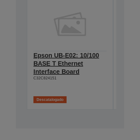
Epson UB-E02: 10/100
Epson 
BASE T Ethernet
Interf
Interface Board
connec
C32C824151
C32C82411
Descatalogado
Descatal