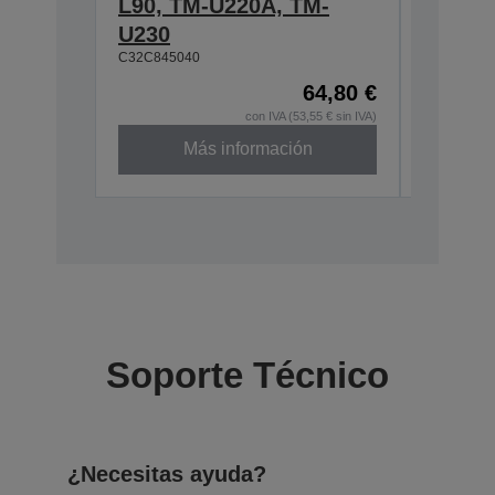
L90, TM-U220A, TM-
U230
C32C845040
64,80 €
con IVA (53,55 € sin IVA)
Más información
Soporte Técnico
¿Necesitas ayuda?