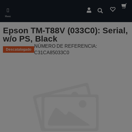
Skip
to
Buscar
main
Menú
content
Epson TM-T88V (033C0): Serial,
w/o PS, Black
NÚMERO DE REFERENCIA:
Descatalogado
C31CA85033C0