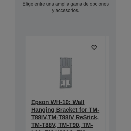
Elige entre una amplia gama de opciones
y accesorios.
Epson WH-10: Wall
Epson
Hanging Bracket for TM-
634:Ex
T88IV,TM-T88IV ReStick,
T20II,T
TM-T88V, TM-T90, TM-
T88VI
C32C8906