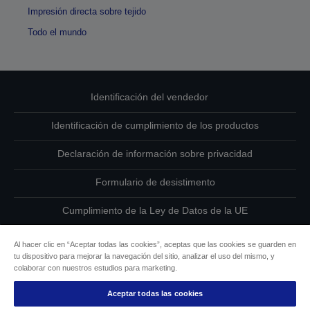
Impresión directa sobre tejido
Todo el mundo
Identificación del vendedor
Identificación de cumplimiento de los productos
Declaración de información sobre privacidad
Formulario de desistimento
Cumplimiento de la Ley de Datos de la UE
Ponte en contacto con nosotros en relación con tus datos
Al hacer clic en “Aceptar todas las cookies”, aceptas que las cookies se guarden en
tu dispositivo para mejorar la navegación del sitio, analizar el uso del mismo, y
Información sobre cookies
colaborar con nuestros estudios para marketing.
Aceptar todas las cookies
Compromiso de accesibilidad de Epson