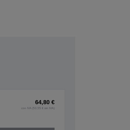
64,80 €
con IVA (53,55 € sin IVA)