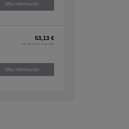
Más información
53,13 €
con IVA (43,91 € sin IVA)
Más información