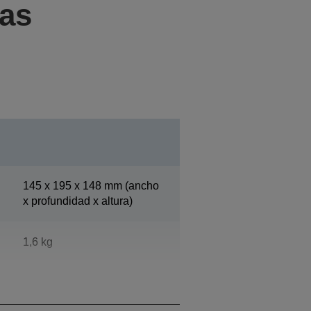
cas
145‎ x 195 x 148 mm (ancho
x profundidad x altura)
1,6 kg
Blanco (ENN8.5)