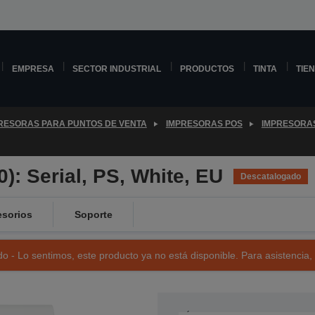
EMPRESA
SECTOR INDUSTRIAL
PRODUCTOS
TINTA
TIE
RESORAS PARA PUNTOS DE VENTA
IMPRESORAS POS
IMPRESORA
: Serial, PS, White, EU
Descatalogado
sorios
Soporte
o - Lo sentimos, este producto ya no está disponible. Para asistencia,