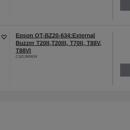
Epson OT-BZ20-634:External
Buzzer T20II,T20III, T70II, T88V,
T88VI
C32C890634