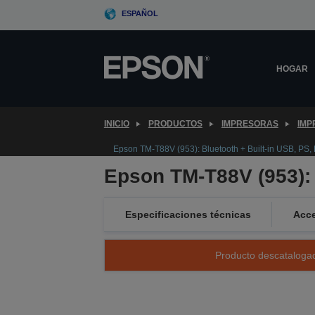
Skip
ESPAÑOL
to
main
content
HOGAR
INICIO
PRODUCTOS
IMPRESORAS
IMP
Epson TM-T88V (953): Bluetooth + Built-in USB, PS
Epson TM-T88V (953): 
Especificaciones técnicas
Acce
Producto descatalogad