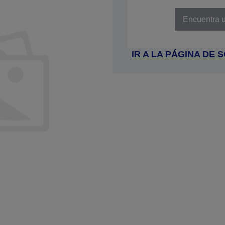
NÚMERO DE REFERENCIA: C31C
Encuentra u
IR A LA PÁGINA DE