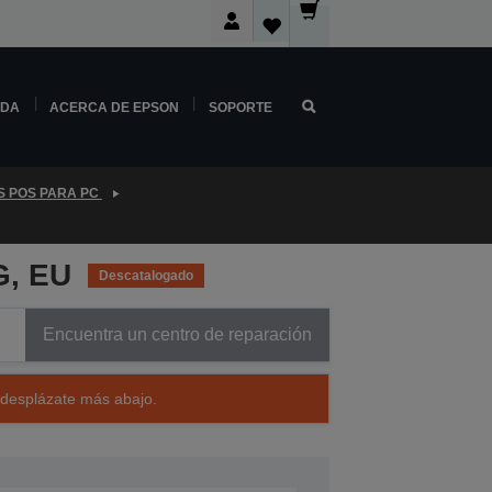
NDA
ACERCA DE EPSON
SOPORTE
S POS PARA PC
G, EU
Descatalogado
Encuentra un centro de reparación
 desplázate más abajo.