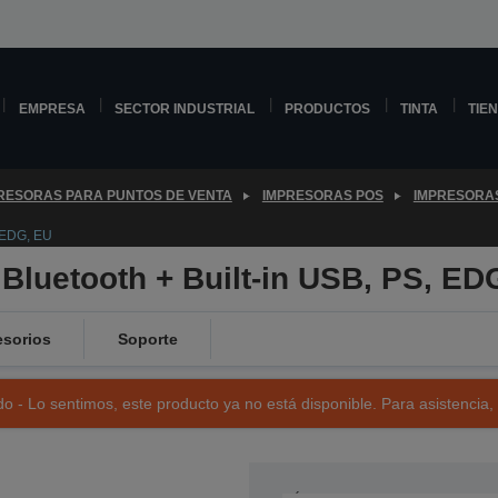
EMPRESA
SECTOR INDUSTRIAL
PRODUCTOS
TINTA
TIE
RESORAS PARA PUNTOS DE VENTA
IMPRESORAS POS
IMPRESORA
, EDG, EU
Bluetooth + Built-in USB, PS, ED
sorios
Soporte
o - Lo sentimos, este producto ya no está disponible. Para asistencia,