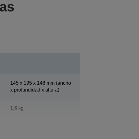
cas
145‎ x 195 x 148 mm (ancho
x profundidad x altura)
1,6 kg
Epson Dark Grey