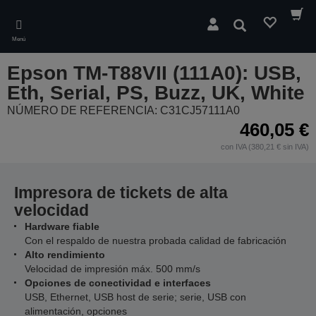
Skip
to
Buscar
main
Menú
content
Epson TM-T88VII (111A0): USB,
Eth, Serial, PS, Buzz, UK, White
NÚMERO DE REFERENCIA: C31CJ57111A0
460,05 €
con IVA (380,21 € sin IVA)
Impresora de tickets de alta
velocidad
Hardware fiable
Con el respaldo de nuestra probada calidad de fabricación
Alto rendimiento
Velocidad de impresión máx. 500 mm/s
Opciones de conectividad e interfaces
USB, Ethernet, USB host de serie; serie, USB con
alimentación, opciones