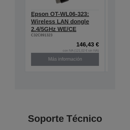
Epson OT-WL06-323:
Epson 
Wireless LAN dongle
Interf
C32C8241
2.4/5GHz WE/CE
C32C891323
146,43 €
con IVA (121,02 € sin IVA)
Más información
Soporte Técnico