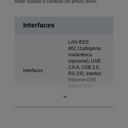
están sujetas a cambios sin previo aviso.
Interfaces
LAN IEEE
802.11a/b/g/n/ac
inalámbrica
(opcional), USB
2.0-A, USB 2.0,
Interfaces
RS-232, Interfaz
Ethernet (100
Base-TX/10
Base-T), Apertura
de cajón