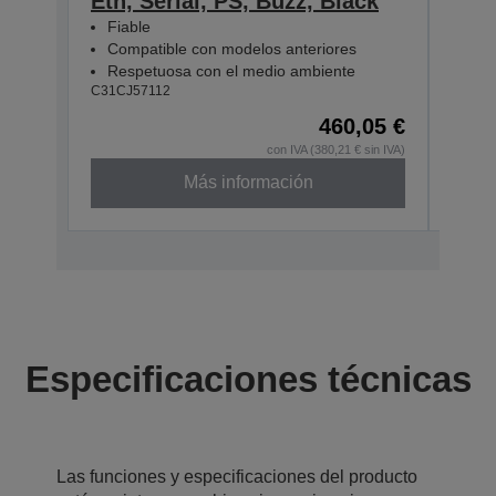
Eth, Serial, PS, Buzz, Black
Eth
Fiable
Fia
Compatible con modelos anteriores
Com
Respetuosa con el medio ambiente
Res
C31CJ57112
C31CJ
460,05 €
con IVA (380,21 € sin IVA)
Más información
Especificaciones técnicas
Las funciones y especificaciones del producto