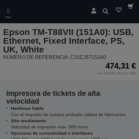
Skip
to
Buscar
main
Menú
content
Epson TM-T88VII (151A0): USB,
Ethernet, Fixed Interface, PS,
UK, White
NÚMERO DE REFERENCIA: C31CJ57151A0
474,31 €
con IVA (391,99 € sin IVA)
Impresora de tickets de alta
velocidad
Hardware fiable
Con el respaldo de nuestra probada calidad de fabricación
Alto rendimiento
Velocidad de impresión máx. 500 mm/s
Opciones de conectividad e interfaces