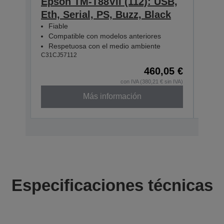
Epson TM-T88VII (112): USB,
Eps
Eth, Serial, PS, Buzz, Black
Eth
Fiable
Fia
Compatible con modelos anteriores
Com
Respetuosa con el medio ambiente
Res
C31CJ57112
C31CJ
460,05 €
con IVA (380,21 € sin IVA)
Más información
Especificaciones técnicas