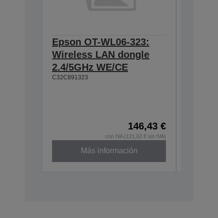
Epson OT-WL06-323:
Epson 
Wireless LAN dongle
Hangin
2.4/5GHz WE/CE
T88IV,
C32C891323
TM-T88
L90, T
U230
C32C8450
146,43 €
con IVA (121,02 € sin IVA)
Más información