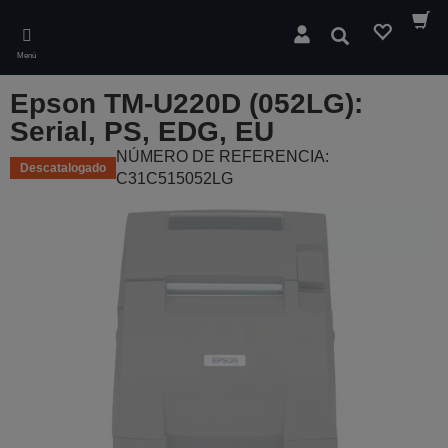
Skip
to
Buscar
main
Menú
content
Epson TM-U220D (052LG):
Serial, PS, EDG, EU
NÚMERO DE REFERENCIA:
Descatalogado
C31C515052LG