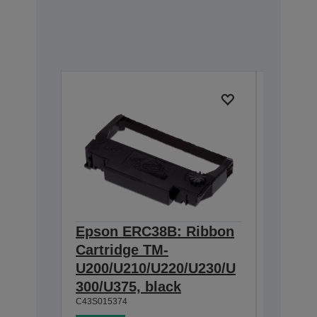
Epson ERC38B: Ribbon
Epson
Cartridge TM-
Ribbon
U200/U210/U220/U230/U
300/U3
300/U375, black
230, b
C43S015374
C43S0153