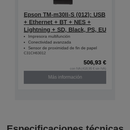
Epson TM-m30II-S (012): USB
+ Ethernet + BT + NES +
Lightning + SD, Black, PS, EU
Impresora multifunción
Conectividad avanzada
Sensor de proximidad de fin de papel
C31CH63012
506,93 €
con IVA (418,95 € sin IVA)
Más información
Especificaciones técnicas