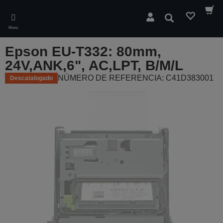
Skip
to
Buscar
main
Menú
content
Epson EU-T332: 80mm,
24V,ANK,6", AC,LPT, B/M/L
NÚMERO DE REFERENCIA: C41D383001
Descatalogado