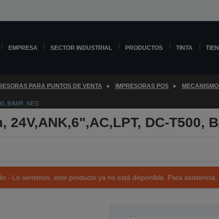
EMPRESA
SECTOR INDUSTRIAL
PRODUCTOS
TINTA
TIE
RESORAS PARA PUNTOS DE VENTA
IMPRESORAS POS
MECANISMO
0, B/M/R, NES
 24V,ANK,6",AC,LPT, DC-T500, B
o - Lo sentimos, este producto ya no está disponible. Para asistencia,