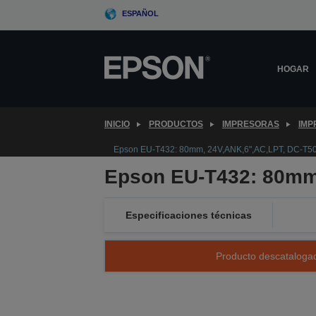
Skip
ESPAÑOL
to
main
content
HOGAR
INICIO
PRODUCTOS
IMPRESORAS
IMP
Epson EU-T432: 80mm, 24V,ANK,6",AC,LPT, DC-T50
Epson EU-T432: 80mm,
Especificaciones técnicas
Producto descatalogad