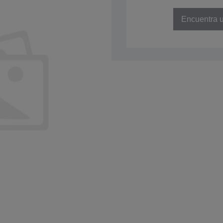
NÚMERO DE REFERENCIA: C41D
Encuentra u