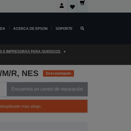
NDA
ACERCA DE EPSON
SOPORTE
S E IMPRESORAS PARA QUIOSCOS
/M/R, NES
Descatalogado
Encuentra un centro de reparación
 desplázate más abajo.