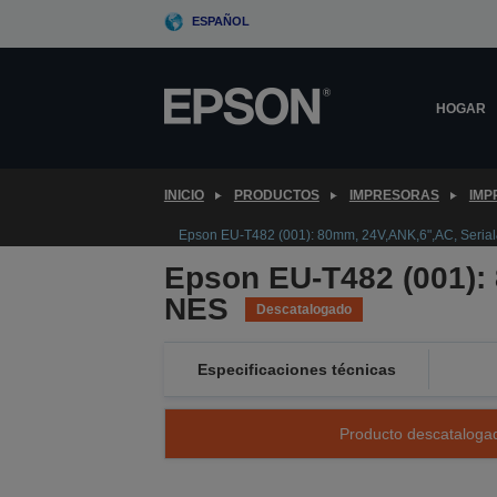
Skip
ESPAÑOL
to
main
content
HOGAR
INICIO
PRODUCTOS
IMPRESORAS
IMP
Epson EU-T482 (001): 80mm, 24V,ANK,6",AC, Seria
Epson EU-T482 (001):
NES
Descatalogado
Especificaciones técnicas
Producto descatalogad