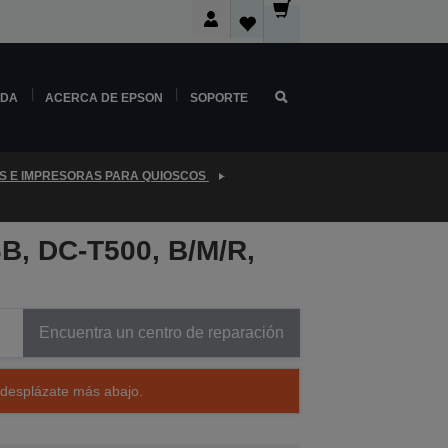
NDA
ACERCA DE EPSON
SOPORTE
S E IMPRESORAS PARA QUIOSCOS
B, DC-T500, B/M/R,
Encuentra un centro de reparación
 desplázate más abajo.