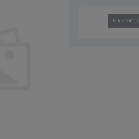
NÚMERO DE REFERENCIA: C41D
Encuentra u