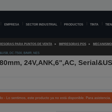
EMPRESA
SECTOR INDUSTRIAL
PRODUCTOS
TINTA
TIE
RESORAS PARA PUNTOS DE VENTA
IMPRESORAS POS
MECANISMO
l&USB, DC-T500, B/M/R, NES
 80mm, 24V,ANK,6",AC, Serial&US
o - Lo sentimos, este producto ya no está disponible. Para asistencia,