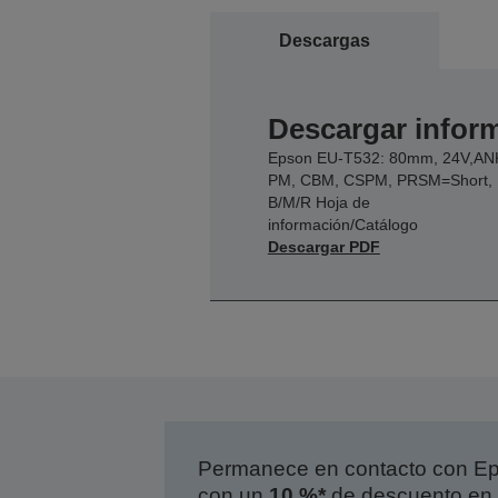
Descargas
Descargar inform
Epson EU-T532: 80mm, 24V,AN
PM, CBM, CSPM, PRSM=Short,
B/M/R Hoja de
información/Catálogo
Descargar PDF
Permanece en contacto con Eps
con un
10 %*
de descuento en 