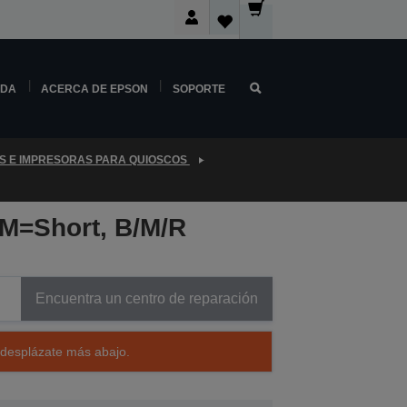
NDA
ACERCA DE EPSON
SOPORTE
S E IMPRESORAS PARA QUIOSCOS
M=Short, B/M/R
Encuentra un centro de reparación
 desplázate más abajo.