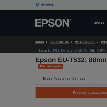
Skip
ESPAÑOL
to
main
content
HOGAR
INICIO
PRODUCTOS
IMPRESORAS
IMP
Epson EU-T532: 80mm, 24V,ANK, PM, CBM, CSPM,
Epson EU-T532: 80mm
Descatalogado
Especificaciones técnicas
Producto descatalogad