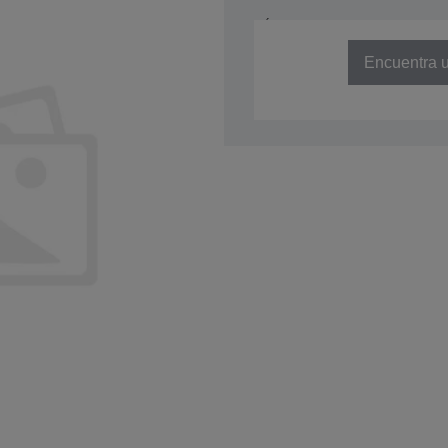
NÚMERO DE REFERENCIA: C41D
Encuentra u