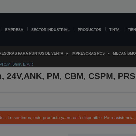
EMPRESA
SECTOR INDUSTRIAL
PRODUCTOS
TINTA
TIE
RESORAS PARA PUNTOS DE VENTA
IMPRESORAS POS
MECANISMO
 PRSM=Short, B/M/R
, 24V,ANK, PM, CBM, CSPM, PRS
o - Lo sentimos, este producto ya no está disponible. Para asistencia,