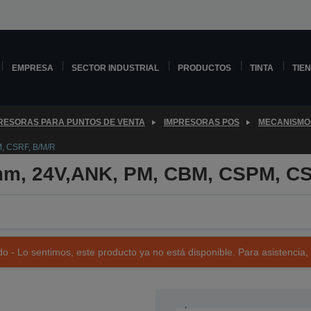
EMPRESA
SECTOR INDUSTRIAL
PRODUCTOS
TINTA
TIE
RESORAS PARA PUNTOS DE VENTA
IMPRESORAS POS
MECANISMO
, CSRF, B/M/R
mm, 24V,ANK, PM, CBM, CSPM, CS
o - Lo sentimos, este producto ya no está disponible. Para asistencia,