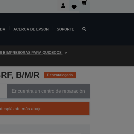
NDA
ACERCA DE EPSON
SOPORTE
S E IMPRESORAS PARA QUIOSCOS
RF, B/M/R
Descatalogado
Encuentra un centro de reparación
 desplázate más abajo.