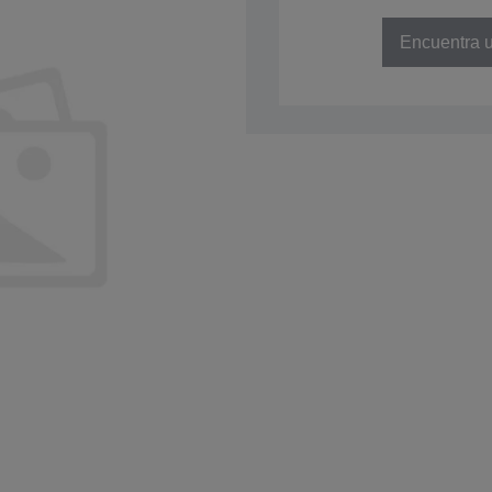
NÚMERO DE REFERENCIA: C41D
Encuentra u