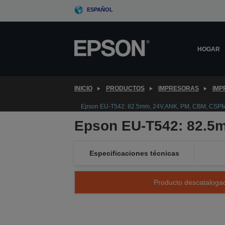
Skip
ESPAÑOL
to
main
content
HOGAR
INICIO
PRODUCTOS
IMPRESORAS
IMP
Epson EU-T542: 82.5mm, 24V,ANK, PM, CBM, CSPM
Epson EU-T542: 82.5
Especificaciones técnicas
Producto descatalogad