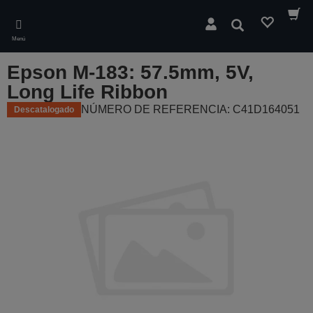
Skip
to
Buscar
main
Menú
content
Epson M-183: 57.5mm, 5V,
Long Life Ribbon
NÚMERO DE REFERENCIA: C41D164051
Descatalogado