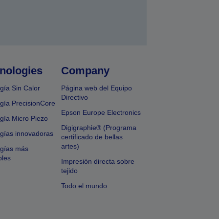
nologies
Company
gía Sin Calor
Página web del Equipo
Directivo
gía PrecisionCore
Epson Europe Electronics
gía Micro Piezo
Digigraphie® (Programa
gías innovadoras
certificado de bellas
artes)
ogías más
bles
Impresión directa sobre
tejido
Todo el mundo