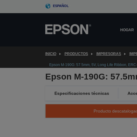
Skip
ESPAÑOL
to
main
content
HOGAR
INICIO
PRODUCTOS
IMPRESORAS
IMP
Epson M-190G: 57.5mm, 5V, Long Life Ribbon, ERC
Epson M-190G: 57.5mm
Especificaciones técnicas
Acce
Producto descatalogad