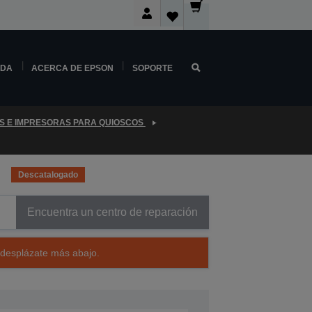
NDA
ACERCA DE EPSON
SOPORTE
S E IMPRESORAS PARA QUIOSCOS
B
Descatalogado
Encuentra un centro de reparación
 desplázate más abajo.