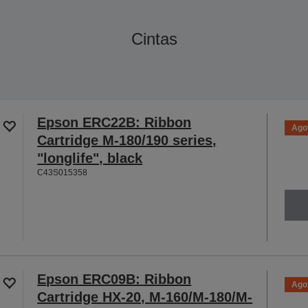
Cintas
Epson ERC22B: Ribbon
Ago
Cartridge M-180/190 series,
"longlife", black
C43S015358
Epson ERC09B: Ribbon
Ago
Cartridge HX-20, M-160/M-180/M-