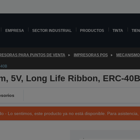
EMPRESA
SECTOR INDUSTRIAL
PRODUCTOS
TINTA
TIE
RESORAS PARA PUNTOS DE VENTA
IMPRESORAS POS
MECANISMO
-40B
, 5V, Long Life Ribbon, ERC-40
sorios
o - Lo sentimos, este producto ya no está disponible. Para asistencia,