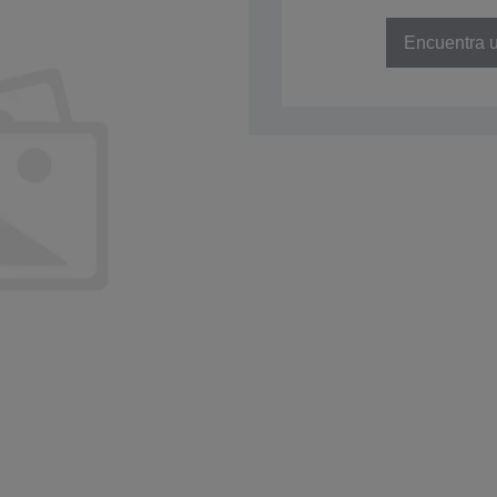
NÚMERO DE REFERENCIA: C41D
Encuentra u