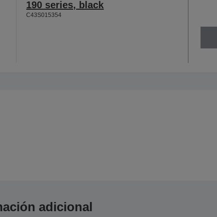
190 series, black
C43S015354
ación adicional