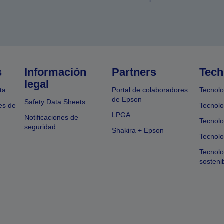
s
Información
Partners
Tech
legal
ta
Portal de colaboradores
Tecnolo
de Epson
Safety Data Sheets
es de
Tecnolo
LPGA
Notificaciones de
Tecnolo
seguridad
Shakira + Epson
Tecnolo
Tecnol
sosteni