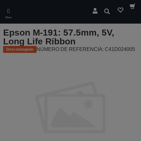
Skip
to
Buscar
main
Menú
content
Epson M-191: 57.5mm, 5V,
Long Life Ribbon
NÚMERO DE REFERENCIA: C41D024005
Descatalogado