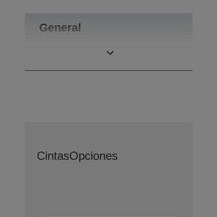
General
Peso
0,6 kg
Cintas
Opciones