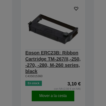
Epson ERC23B: Ribbon
Cartridge TM-267/II,-250,
-270, -280, M-260 series,
black
C43S015360
3,10 €
En stock
con IVA (2,56 € sin IVA)
Mover a la cesta