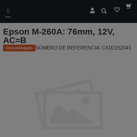
Skip
to
Buscar
main
Menú
content
Epson M-260A: 76mm, 12V,
AC=B
NÚMERO DE REFERENCIA: C41D152041
Descatalogado