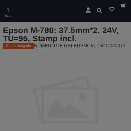
Skip
to
Buscar
main
Menú
content
Epson M-780: 37.5mm*2, 24V,
TU=95, Stamp incl.
NÚMERO DE REFERENCIA: C41D042071
Descatalogado