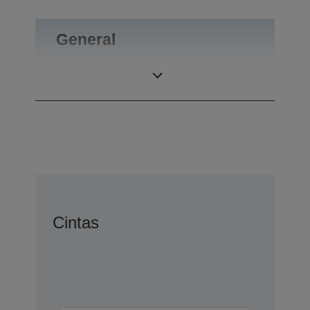
General
Peso
1 kg
Cintas