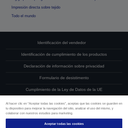
Impresión directa sobre tejido
Todo el mundo
Identificación del vendedor
Identificación de cumplimiento de los productos
Declaración de información sobre privacidad
Formulario de desistimento
Cumplimiento de la Ley de Datos de la UE
Ponte en contacto con nosotros en relación con tus datos
Al hacer clic en “Aceptar todas las cookies”, aceptas que las cookies se guarden en
tu dispositivo para mejorar la navegación del sitio, analizar el uso del mismo, y
Información sobre cookies
colaborar con nuestros estudios para marketing.
Aceptar todas las cookies
Compromiso de accesibilidad de Epson