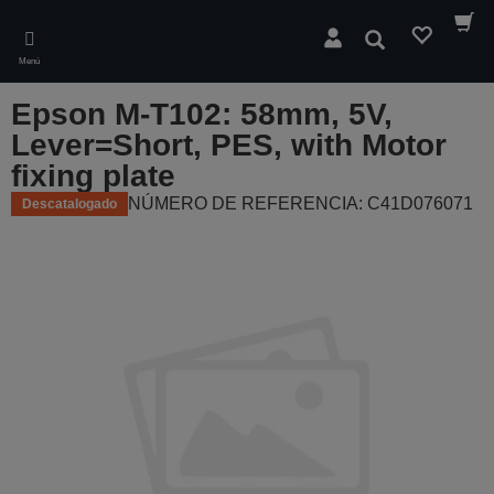
Skip
to
Buscar
main
Menú
content
Epson M-T102: 58mm, 5V,
Lever=Short, PES, with Motor
fixing plate
NÚMERO DE REFERENCIA: C41D076071
Descatalogado