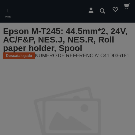
Skip
to
Buscar
main
Menú
content
Epson M-T245: 44.5mm*2, 24V,
AC/F&P, NES.J, NES.R, Roll
paper holder, Spool
NÚMERO DE REFERENCIA: C41D036181
Descatalogado