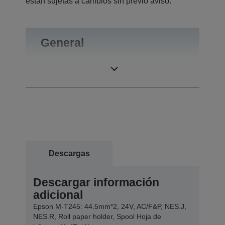
están sujetas a cambios sin previo aviso.
General
Peso
0,92 kg
Descargas
Descargar información
adicional
Epson M-T245: 44.5mm*2, 24V, AC/F&P, NES.J,
NES.R, Roll paper holder, Spool Hoja de