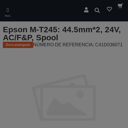
Skip
to
Buscar
main
Menú
content
Epson M-T245: 44.5mm*2, 24V,
AC/F&P, Spool
NÚMERO DE REFERENCIA: C41D036071
Descatalogado