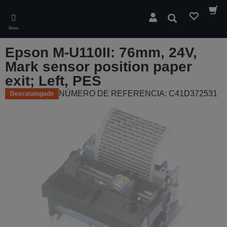
Skip
to
Buscar
main
Menú
content
Epson M-U110II: 76mm, 24V,
Mark sensor position paper
exit; Left, PES
NÚMERO DE REFERENCIA: C41D372531
Descatalogado