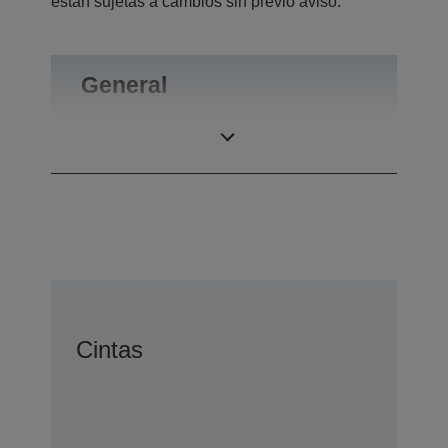
están sujetas a cambios sin previo aviso.
General
Peso
0,47 kg
Cintas