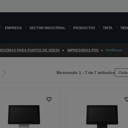
EMPRESA
SECTOR INDUSTRIAL
PRODUCTOS
TINTA
TIE
RESORAS PARA PUNTOS DE VENTA
IMPRESORAS POS
Periféricos
Mostrando 1 - 7 de 7 artículos
Orde
Ir
a
la
página
siguiente