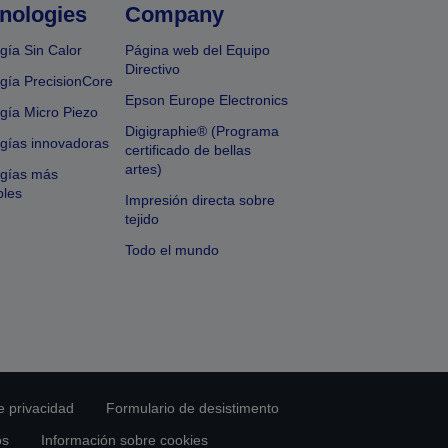
nologies
Company
gía Sin Calor
Página web del Equipo
Directivo
gía PrecisionCore
Epson Europe Electronics
gía Micro Piezo
Digigraphie® (Programa
gías innovadoras
certificado de bellas
artes)
ogías más
bles
Impresión directa sobre
tejido
Todo el mundo
e privacidad
Formulario de desistimento
os
Información sobre cookies