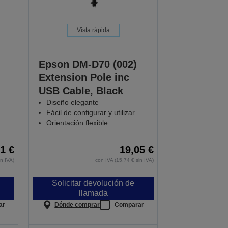
Vista rápida
:
Epson DM-D70 (002)
Extension Pole inc
USB Cable, Black
Diseño elegante
Fácil de configurar y utilizar
Orientación flexible
1 €
19,05 €
in IVA)
con IVA (15,74 € sin IVA)
Solicitar devolución de
llamada
ar
Dónde comprar
Comparar