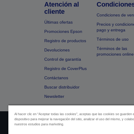
Atención al
Condicione
cliente
Condiciones de ven
Últimas ofertas
Precios y condicion
pago y entrega
Promociones Epson
Términos de uso
Registro de productos
Términos de las
Devoluciones
promociones online
Control de garantía
Registro de CoverPlus
Contáctanos
Buscar distribuidor
Newsletter
Al hacer clic en “Aceptar todas las cookies”, aceptas que las cookies se guarden 
dispositivo para mejorar la navegación del sitio, analizar el uso del mismo, y colab
Identificación del vendedor
Identificación
nuestros estudios para marketing.
Cumplimiento de la Ley de Dato