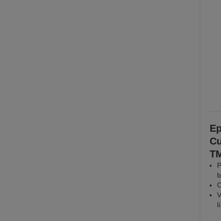
Ep
Cu
TM
P
b
C
V
l