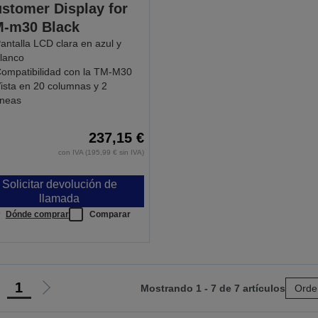
stomer Display for
-m30 Black
antalla LCD clara en azul y
lanco
ompatibilidad con la TM-M30
ista en 20 columnas y 2
íneas
237,15 €
con IVA (195,99 € sin IVA)
Solicitar devolución de
llamada
Dónde comprar
Comparar
1
Mostrando 1 - 7 de 7 artículos
Orde
r
Ir
a
a