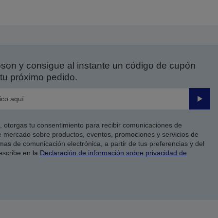
a
la
ágina
página
nterior
siguiente
on y consigue al instante un código de cupón
tu próximo pedido.
Enviar
co, otorgas tu consentimiento para recibir comunicaciones de
 mercado sobre productos, eventos, promociones y servicios de
as de comunicación electrónica, a partir de tus preferencias y del
escribe en la
Declaración de información sobre privacidad de