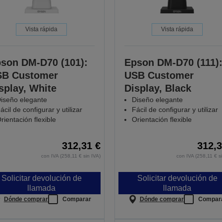
Vista rápida
Vista rápida
son DM-D70 (101):
Epson DM-D70 (111)
SB Customer
USB Customer
splay, White
Display, Black
iseño elegante
Diseño elegante
ácil de configurar y utilizar
Fácil de configurar y utilizar
rientación flexible
Orientación flexible
312,31 €
312,3
con IVA (258,11 € sin IVA)
con IVA (258,11 € s
Solicitar devolución de
Solicitar devolución de
llamada
llamada
Dónde comprar
Comparar
Dónde comprar
Compar