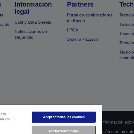
s
Información
Partners
Tech
legal
ta
Portal de colaboradores
Tecnolo
de Epson
Safety Data Sheets
es de
Tecnolo
LPGA
Notificaciones de
Tecnolo
seguridad
Shakira + Epson
Tecnolo
Tecnol
sosteni
en tu
Aceptar todas las cookies
orar con
 de cumplimiento de los productos
Declaración de información sobr
Rechazarlas todas
s de la UE
Ponte en contacto con nosotros en relación con tus dat