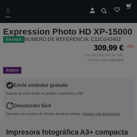
Skip
to
Buscar
main
Menú
content
Expression Photo HD XP-15000
NÚMERO DE REFERENCIA: C11CG43402
En stock
309,99 €
-22%
con IVA (256,19 € sin IVA)
Precio original
398,08 €
Ahorro
Envío estándar gratuito
Gastos de envío gratis en pedidos superiores a 25€
Devolución fácil
Devuelve en un plazo de 30 días desde la entrega.
Obtener más información
Impresora fotográfica A3+ compacta