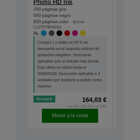
Photo HD Ink
830 págin
C13T37924
200 páginas gris
XL
500 páginas negro
830 páginas color
Compra 1
60,5 ml
C13T379D4010
descuento
XL
productos
aplicable
Compra 1 y obtén un 50 % de
Esta ofert
descuento en el segundo artículo de
30/08/202
productos elegibles. Descuento
unidades
aplicable solo al artículo más barato.
máximo.
Esta oferta es válida hasta el
30/08/2026. Descuento aplicable a 3
unidades por producto y pedido como
máximo.
164,03 €
En stock
En stock
con IVA (135,56 € sin IVA)
Mover a la cesta