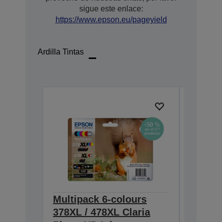
sigue este enlace:
https://www.epson.eu/pageyield
Ardilla Tintas
Multipack 6-colours
Single
378XL / 478XL Claria
Claria