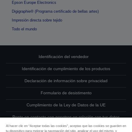
Epson Europe Electronics
Digigraphie® (Programa certificado de bellas artes)
Impresión directa sobre tejido
Todo el mundo
Identificación del vendedor
Identificación de cumplimiento de los productos
Declaración de información sobre privacidad
Formulario de desistimento
Cumplimiento de la Ley de Datos de la UE
Ponte en contacto con nosotros en relación con tus datos
Al hacer clic en “Aceptar todas las cookies”, aceptas que las cookies se guarden en
Información sobre cookies
tu dispositivo para mejorar la navegación del sitio, analizar el uso del mismo, y