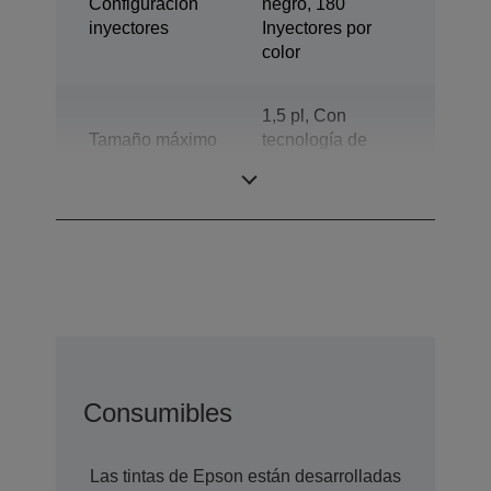
Configuración
negro, 180
inyectores
Inyectores por
color
1,5 pl, Con
Tamaño máximo
tecnología de
gota
gotas de tinta de
tamaño variable
Consumibles
Las tintas de Epson están desarrolladas