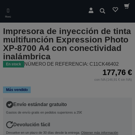
Skip
to
Buscar
main
Menú
content
Impresora de inyección de tinta
multifunción Expression Photo
XP-8700 A4 con conectividad
inalámbrica
NÚMERO DE REFERENCIA: C11CK46402
En stock
177,76 €
con IVA (146,91 € sin IVA)
Más vendido
Envío estándar gratuito
Gastos de envío gratis en pedidos superiores a 25€
Devolución fácil
Devuelve en un plazo de 30 días desde la entrega.
Obtener más información