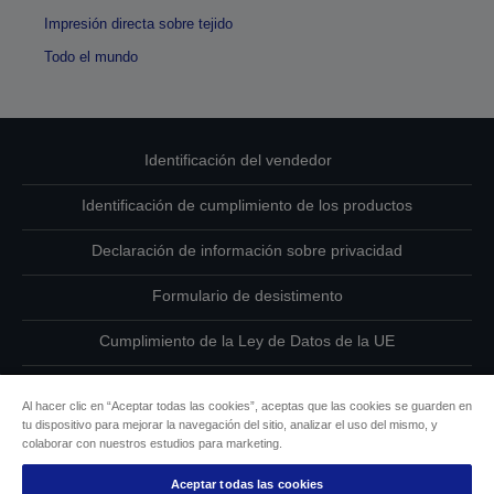
Impresión directa sobre tejido
Todo el mundo
Identificación del vendedor
Identificación de cumplimiento de los productos
Declaración de información sobre privacidad
Formulario de desistimento
Cumplimiento de la Ley de Datos de la UE
Ponte en contacto con nosotros en relación con tus datos
Al hacer clic en “Aceptar todas las cookies”, aceptas que las cookies se guarden en
tu dispositivo para mejorar la navegación del sitio, analizar el uso del mismo, y
Información sobre cookies
colaborar con nuestros estudios para marketing.
Compromiso de accesibilidad de Epson
Aceptar todas las cookies