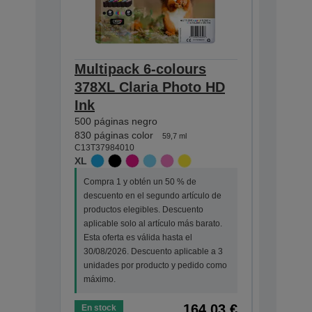
Multipack 6-colours
Multip
378XL Claria Photo HD
Claria
Ink
240 págin
360 págin
500 páginas negro
C13T37884
830 páginas color
59,7 ml
STANDA
C13T37984010
XL
Compra 1
descuento
Compra 1 y obtén un 50 % de
productos
descuento en el segundo artículo de
aplicable
productos elegibles. Descuento
Esta ofert
aplicable solo al artículo más barato.
30/08/202
Esta oferta es válida hasta el
unidades
30/08/2026. Descuento aplicable a 3
máximo.
unidades por producto y pedido como
máximo.
164,03 €
En stock
En stock