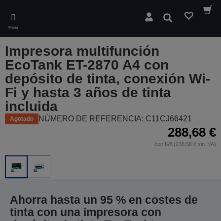
Skip
to
Buscar
main
Menú
content
Impresora multifunción
EcoTank ET-2870 A4 con
depósito de tinta, conexión Wi-
Fi y hasta 3 años de tinta
incluida
NÚMERO DE REFERENCIA: C11CJ66421
Agotado
288,68 €
con IVA (238,58 € sin IVA)
Ahorra hasta un 95 % en costes de
tinta con una impresora con