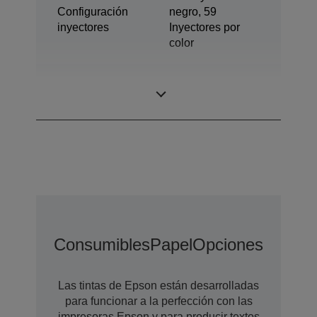
Configuración
negro, 59
inyectores
Inyectores por
color
Tecnología de
Dye Ink
tinta
Consumibles
Papel
Opciones De Amp
Las tintas de Epson están desarrolladas
para funcionar a la perfección con las
impresoras Epson y para producir textos