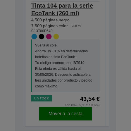
Tinta 104 para la serie
Tinta 1
EcoTank (260 ml)
EcoTan
4.500 páginas negro
4.500 pág
C13T00P1
7.500 páginas color
260 ml
C13T00P640
Vuelta al
Vuelta al cole
Ahorra u
Ahorra un 10 % en determinadas
botellas 
botellas de tinta EcoTank.
Tu códig
Tu código promocional:
BTS10
Esta ofert
Esta oferta es válida hasta el
30/08/202
30/08/2026. Descuento aplicable a
tres unid
tres unidades por producto y pedido
como má
como máximo.
43,54 €
En stock
En stock
con IVA (35,98 € sin IVA)
Mover a la cesta