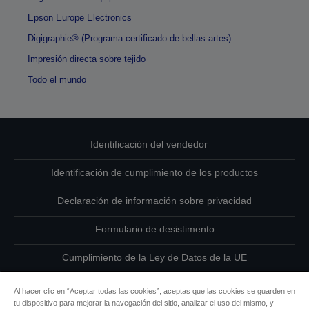
Epson Europe Electronics
Digigraphie® (Programa certificado de bellas artes)
Impresión directa sobre tejido
Todo el mundo
Identificación del vendedor
Identificación de cumplimiento de los productos
Declaración de información sobre privacidad
Formulario de desistimento
Cumplimiento de la Ley de Datos de la UE
Ponte en contacto con nosotros en relación con tus datos
Al hacer clic en “Aceptar todas las cookies”, aceptas que las cookies se guarden en
tu dispositivo para mejorar la navegación del sitio, analizar el uso del mismo, y