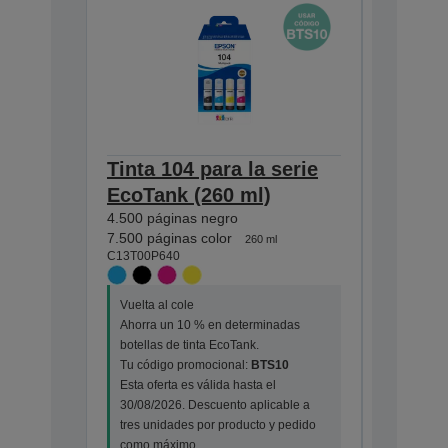
Tinta 104 para la serie
Tinta 1
EcoTank (260 ml)
EcoTan
4.500 páginas negro
7.500 pág
C13T00P2
7.500 páginas color
260 ml
C13T00P640
Vuelta al
Vuelta al cole
Ahorra u
Ahorra un 10 % en determinadas
botellas 
botellas de tinta EcoTank.
Tu códig
Tu código promocional:
BTS10
Esta ofert
Esta oferta es válida hasta el
30/08/202
30/08/2026. Descuento aplicable a
tres unid
tres unidades por producto y pedido
como má
como máximo.