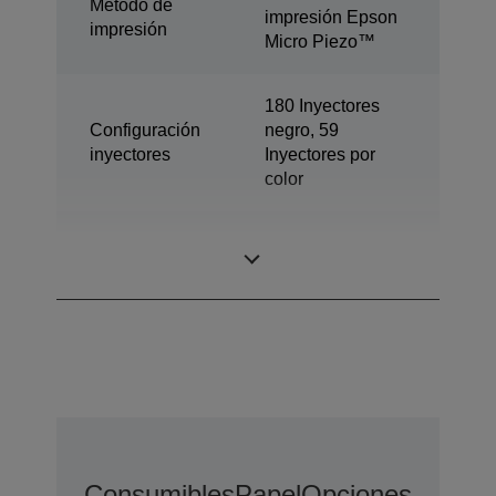
Método de
impresión Epson
impresión
Micro Piezo™
180 Inyectores
Configuración
negro, 59
inyectores
Inyectores por
color
Tamaño máximo
3 pl
gota
Consumibles
Papel
Opciones De Amp