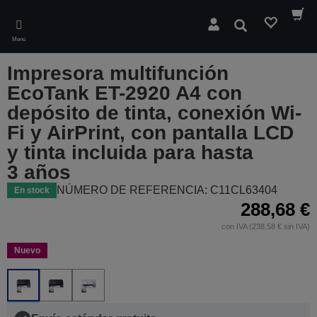
Skip
to
Buscar
main
Menú
content
Impresora multifunción
EcoTank ET-2920 A4 con
depósito de tinta, conexión Wi-
Fi y AirPrint, con pantalla LCD
y tinta incluida para hasta
3 años
NÚMERO DE REFERENCIA: C11CL63404
En stock
288,68 €
con IVA (238,58 € sin IVA)
Nuevo