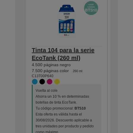
Tinta 104 para la serie
Tinta 1
EcoTank (260 ml)
EcoTan
4.500 páginas negro
4.500 pág
C13T00P1
7.500 páginas color
260 ml
C13T00P640
Vuelta al
Vuelta al cole
Ahorra u
Ahorra un 10 % en determinadas
botellas 
botellas de tinta EcoTank.
Tu códig
Tu código promocional:
BTS10
Esta ofert
Esta oferta es válida hasta el
30/08/202
30/08/2026. Descuento aplicable a
tres unid
tres unidades por producto y pedido
como má
como máximo.