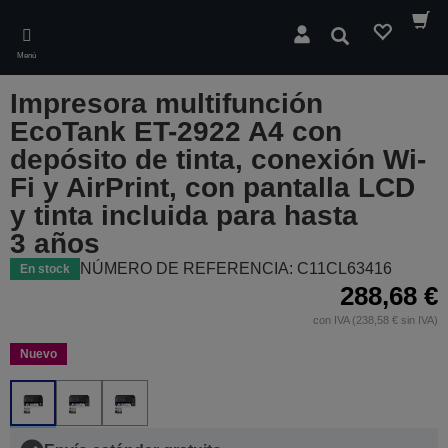
Skip
to
Buscar
main
Menú
content
Impresora multifunción
EcoTank ET-2922 A4 con
depósito de tinta, conexión Wi-
Fi y AirPrint, con pantalla LCD
y tinta incluida para hasta
3 años
NÚMERO DE REFERENCIA: C11CL63416
En stock
288,68 €
con IVA (238,58 € sin IVA)
Nuevo