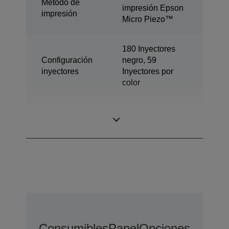
Método de
impresión Epson
impresión
Micro Piezo™
180 Inyectores
Configuración
negro, 59
inyectores
Inyectores por
color
Tamaño máximo
3 pl
gota
Consumibles
Papel
Opciones De Amp