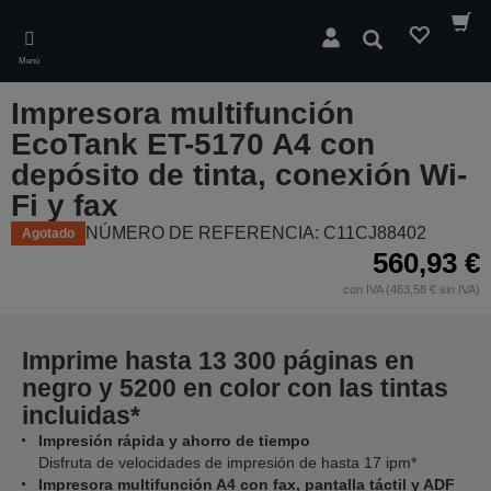
Skip
to
Buscar
main
Menú
content
Impresora multifunción
EcoTank ET-5170 A4 con
depósito de tinta, conexión Wi-
Fi y fax
NÚMERO DE REFERENCIA: C11CJ88402
Agotado
560,93 €
con IVA (463,58 € sin IVA)
Imprime hasta 13 300 páginas en
negro y 5200 en color con las tintas
incluidas*
Impresión rápida y ahorro de tiempo
Disfruta de velocidades de impresión de hasta 17 ipm*
Impresora multifunción A4 con fax, pantalla táctil y ADF