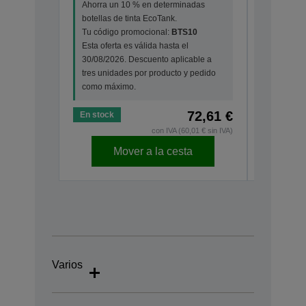
Ahorra un 10 % en determinadas
botellas 
botellas de tinta EcoTank.
Tu códig
Tu código promocional:
BTS10
Esta ofert
Esta oferta es válida hasta el
30/08/202
30/08/2026. Descuento aplicable a
tres unid
tres unidades por producto y pedido
como má
como máximo.
72,61 €
En stock
En stock
con IVA (60,01 € sin IVA)
Mover a la cesta
Varios