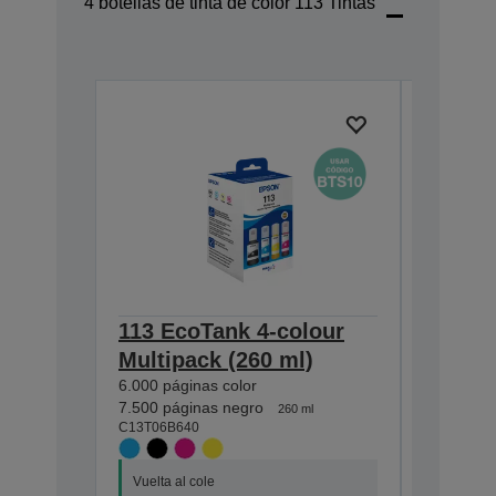
4 botellas de tinta de color 113 Tintas
113 EcoTank 4-colour
113 Ec
Multipack (260 ml)
Black i
6.000 páginas color
7.500 pág
C13T06B1
7.500 páginas negro
260 ml
C13T06B640
Vuelta al
Vuelta al cole
Ahorra u