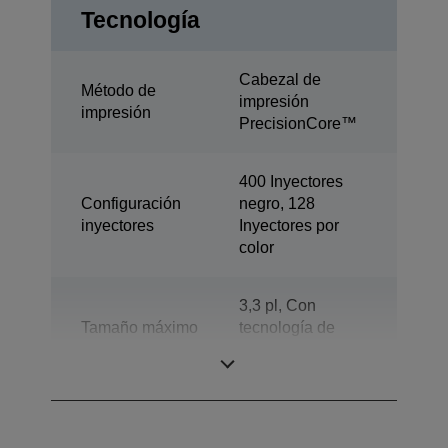
Tecnología
Cabezal de
Método de
impresión
impresión
PrecisionCore™
400 Inyectores
Configuración
negro, 128
inyectores
Inyectores por
color
3,3 pl, Con
Tamaño máximo
tecnología de
gota
gotas de tinta de
tamaño variable