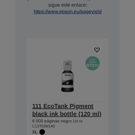
sigue este enlace:
https://www.epson.eu/pageyield
111 EcoTank Pigment
black ink bottle (120 ml)
6.000 páginas negro
120 ml
C13T03M140
XL