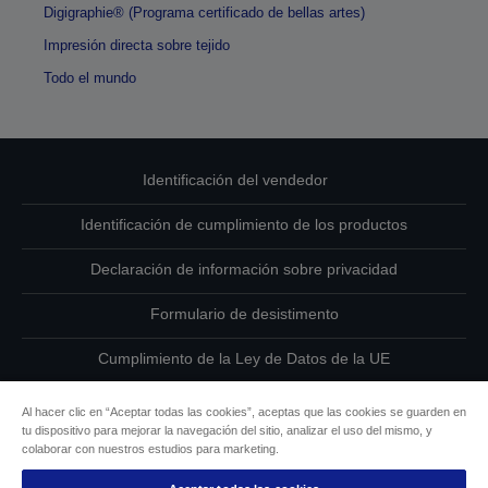
Digigraphie® (Programa certificado de bellas artes)
Impresión directa sobre tejido
Todo el mundo
Identificación del vendedor
Identificación de cumplimiento de los productos
Declaración de información sobre privacidad
Formulario de desistimento
Cumplimiento de la Ley de Datos de la UE
Ponte en contacto con nosotros en relación con tus datos
Al hacer clic en “Aceptar todas las cookies”, aceptas que las cookies se guarden en
tu dispositivo para mejorar la navegación del sitio, analizar el uso del mismo, y
Información sobre cookies
colaborar con nuestros estudios para marketing.