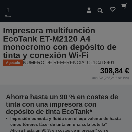
Skip
to
Buscar
main
Menú
content
Impresora multifunción
EcoTank ET-M2120 A4
monocromo con depósito de
tinta y conexión Wi-Fi
NÚMERO DE REFERENCIA: C11CJ18401
Agotado
308,84 €
con IVA (255,24 € sin IVA)
Ahorra hasta un 90 % en costes de
tinta con una impresora con
depósito de tinta EcoTank*
Impresión cómoda y fluida con el equivalente de hasta
cinco tóneres láser de tinta en una sola botella*
Ahorra hasta un 90 % en costes de impresión* con el