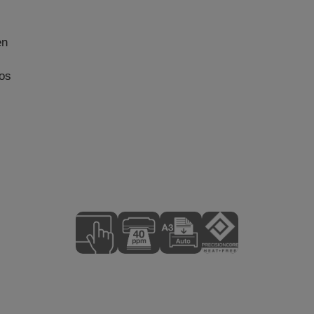
.
en
los