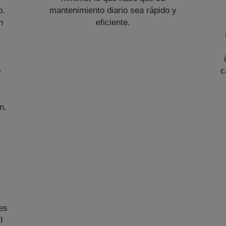
o.
mantenimiento diario sea rápido y
n
eficiente.
o
c
n.
es
I