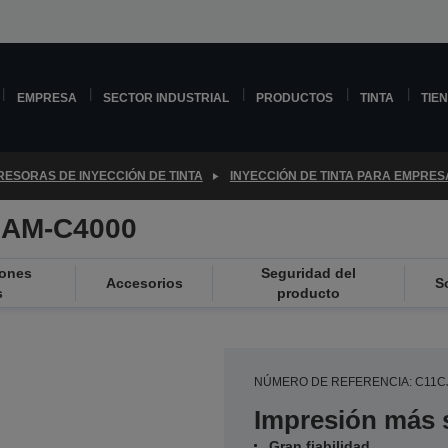
EMPRESA
SECTOR INDUSTRIAL
PRODUCTOS
TINTA
TIE
RESORAS DE INYECCIÓN DE TINTA
INYECCIÓN DE TINTA PARA EMPRES
e AM-C4000
iones
Seguridad del
Accesorios
S
s
producto
NÚMERO DE REFERENCIA: C11C
Impresión más 
Gran fiabilidad