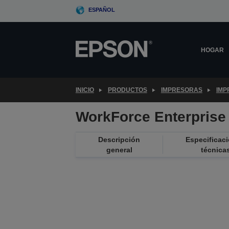
Skip
ESPAÑOL
to
main
content
HOGAR
INICIO
PRODUCTOS
IMPRESORAS
IMP
WorkForce Enterpris
Descripción
Especificac
general
técnica