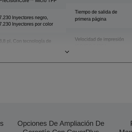
PrecisionCore™ Micro TFP
Tiempo de salida de
7.230 Inyectores negro,
primera página
7.230 Inyectores por color
Velocidad de impresión
3,8 pl, Con tecnología de
ISO/IEC 24734
gotas de tinta de tamaño
variable
s
Opciones De Ampliación De