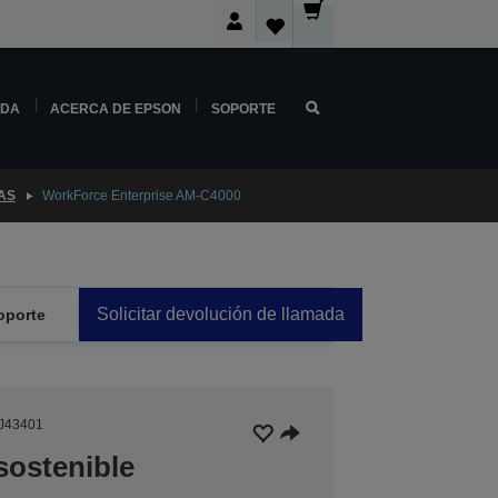
NDA
ACERCA DE EPSON
SOPORTE
AS
WorkForce Enterprise AM-C4000
Solicitar devolución de llamada
oporte
J43401
sostenible