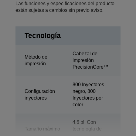
Las funciones y especificaciones del producto
están sujetas a cambios sin previo aviso.
Tecnología
Cabezal de
Método de
impresión
impresión
PrecisionCore™
800 Inyectores
Configuración
negro, 800
inyectores
Inyectores por
color
4,6 pl, Con
Tamaño máximo
tecnología de
gota
gotas de tinta de