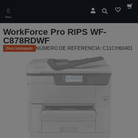
Skip
to
Buscar
main
Menú
content
WorkForce Pro RIPS WF-
C878RDWF
NÚMERO DE REFERENCIA: C11CH60401
Descatalogado