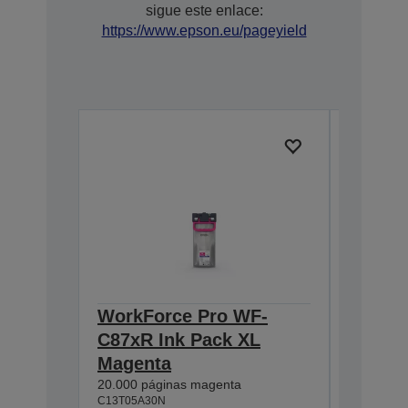
sigue este enlace:
https://www.epson.eu/pageyield
WorkForce Pro WF-
WorkF
C87xR Ink Pack XL
C87xR 
Magenta
20.000 pá
C13T05A2
20.000 páginas magenta
C13T05A30N